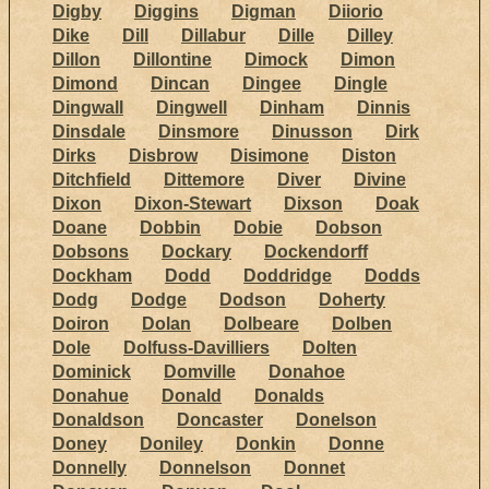
Digby
Diggins
Digman
Diiorio
Dike
Dill
Dillabur
Dille
Dilley
Dillon
Dillontine
Dimock
Dimon
Dimond
Dincan
Dingee
Dingle
Dingwall
Dingwell
Dinham
Dinnis
Dinsdale
Dinsmore
Dinusson
Dirk
Dirks
Disbrow
Disimone
Diston
Ditchfield
Dittemore
Diver
Divine
Dixon
Dixon-Stewart
Dixson
Doak
Doane
Dobbin
Dobie
Dobson
Dobsons
Dockary
Dockendorff
Dockham
Dodd
Doddridge
Dodds
Dodg
Dodge
Dodson
Doherty
Doiron
Dolan
Dolbeare
Dolben
Dole
Dolfuss-Davilliers
Dolten
Dominick
Domville
Donahoe
Donahue
Donald
Donalds
Donaldson
Doncaster
Donelson
Doney
Doniley
Donkin
Donne
Donnelly
Donnelson
Donnet