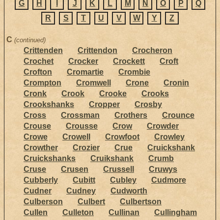
G
H
I
J
K
L
M
N
O
P
Q
R
S
T
U
V
W
Y
Z
C
(continued)
Crittenden
Crittendon
Crocheron
Crochet
Crocker
Crockett
Croft
Crofton
Cromartie
Crombie
Crompton
Cromwell
Crone
Cronin
Cronk
Crook
Crooke
Crooks
Crookshanks
Cropper
Crosby
Cross
Crossman
Crothers
Crounce
Crouse
Crousse
Crow
Crowder
Crowe
Crowell
Crowfoot
Crowley
Crowther
Crozier
Crue
Cruickshank
Cruickshanks
Cruikshank
Crumb
Cruse
Crusen
Crussell
Cruwys
Cubberly
Cubitt
Cubley
Cudmore
Cudner
Cudney
Cudworth
Culberson
Culbert
Culbertson
Cullen
Culleton
Cullinan
Cullingham