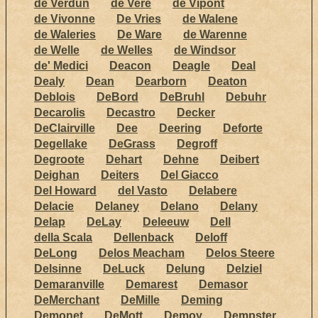
de Verdun
de Vere
de Vipont
de Vivonne
De Vries
de Walene
de Waleries
De Ware
de Warenne
de Welle
de Welles
de Windsor
de' Medici
Deacon
Deagle
Deal
Dealy
Dean
Dearborn
Deaton
Deblois
DeBord
DeBruhl
Debuhr
Decarolis
Decastro
Decker
DeClairville
Dee
Deering
Deforte
Degellake
DeGrass
Degroff
Degroote
Dehart
Dehne
Deibert
Deighan
Deiters
Del Giacco
Del Howard
del Vasto
Delabere
Delacie
Delaney
Delano
Delany
Delap
DeLay
Deleeuw
Dell
della Scala
Dellenback
Deloff
DeLong
Delos Meacham
Delos Steere
Delsinne
DeLuck
Delung
Delziel
Demaranville
Demarest
Demasor
DeMerchant
DeMille
Deming
Demonet
DeMott
Demoy
Dempster