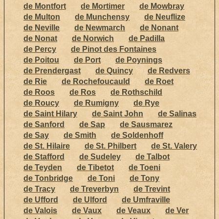
de Montfort
de Mortimer
de Mowbray
de Multon
de Munchensy
de Neuflize
de Neville
de Newmarch
de Nonant
de Nonat
de Norwich
de Padilla
de Percy
de Pinot des Fontaines
de Poitou
de Port
de Poynings
de Prendergast
de Quincy
de Redvers
de Rie
de Rochefoucauld
de Roet
de Roos
de Ros
de Rothschild
de Roucy
de Rumigny
de Rye
de Saint Hilary
de Saint John
de Salinas
de Sanford
de Sap
de Sausmarez
de Say
de Smith
de Soldenhoff
de St. Hilaire
de St. Philbert
de St. Valery
de Stafford
de Sudeley
de Talbot
de Teyden
de Tibetot
de Toeni
de Tonbridge
de Toni
de Tony
de Tracy
de Treverbyn
de Trevint
de Ufford
de Ulford
de Umfraville
de Valois
de Vaux
de Veaux
de Ver