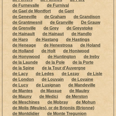
de Furnevalle
de Furnival
de Gael de Montfort
de Gant
de Geneville
de Graham
de Grandison
de Grantmesnil
de Granville
De Grauw
de Grenville
de Grey
de Greystoke
de Hainault
de Hainaut
de Handlo
de Haro
de Hastang
de Hastings
de Heneage
de Henestrosa
de Holand
de Holland
de Holt
de Honiwood
de Honywood
de Huntington
de Ireby
de la Launde
de la Pole
de la Porte
de la Spine
de la Tour d'Auvergne
de Lacy
de Ledes
de Lezay
de Lisle
de London
de Louvain
de Lovaine
de Lucy
de Lusignan
de Mandeville
de Mantes
de Massue
de Mauley
de Mauny
de Medici
de Merston
de Meschines
de Mobray
de Mohun
de Molis (Meules), or de Brioniis (Brionne)
de Montdidier
de Monte Tregunion