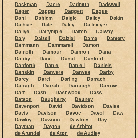
Dackman
Dacre
Dadmun
Dadswell
Dager
Dagget
Daggett
Dague
Dahl
Dahlem
Daigle
Dailey
Dakin
Dalbiac
Dale
Daley
Dallmeyer
Dallye
Dalrymple
Dalton
Dalway
Daly
Dalzell
Dalziel
Dame
Damery
Dammann
Dammarell
Damon
Damoth
Damour
Damron
Dana
Danby
Dane
Danet
Danford
Danforth
Daniel
Daniell
Daniels
Danskin
Danvers
Danves
Darby
Darcy
Darell
Darling
Darrach
Darragh
Darrah
Darraugh
Darrow
Dart
Dash
Dashwood
Dass
Datson
Daugherty
Dauney
Davenport
David
Davidson
Davies
Davis
Davison
Davoe
Davol
Daw
Dawley
Dawson
Dawtrey
Day
Dayman
Dayton
de Arbitot
de Arundel
de Aton
de Audley