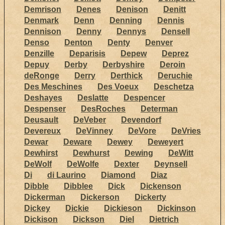
Demrison
Denes
Denison
Denitt
Denmark
Denn
Denning
Dennis
Dennison
Denny
Dennys
Densell
Denso
Denton
Denty
Denver
Denzille
Deparisis
Depew
Deprez
Depuy
Derby
Derbyshire
Deroin
deRonge
Derry
Derthick
Deruchie
Des Meschines
Des Voeux
Deschetza
Deshayes
Deslatte
Despencer
Despenser
DesRoches
Determan
Deusault
DeVeber
Devendorf
Devereux
DeVinney
DeVore
DeVries
Dewar
Deware
Dewey
Deweyert
Dewhirst
Dewhurst
Dewing
DeWitt
DeWolf
DeWolfe
Dexter
Deynsell
Di
di Laurino
Diamond
Diaz
Dibble
Dibblee
Dick
Dickenson
Dickerman
Dickerson
Dickerty
Dickey
Dickie
Dickieson
Dickinson
Dickison
Dickson
Diel
Dietrich